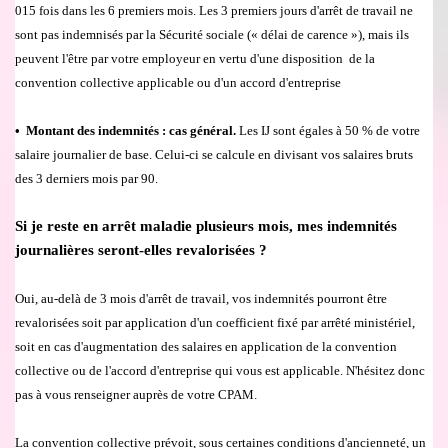
015 fois dans les 6 premiers mois. Les 3 premiers jours d'arr
ê
t de travail ne
sont pas indemnis
é
s par
la S
é
curit
é
sociale (
«
d
é
lai de carence
»
), mais ils
peuvent l'
ê
tre par votre employeur en vertu d'une disposition
de la
convention collective applicable ou d'un accord d'entreprise
•
Montant des indemnités : cas général.
Les IJ sont égales à 50 % de votre
salaire journalier de base. Celui-ci se calcule en divisant vos salaires bruts
des 3 derniers mois par 90.
Si je reste en arr
ê
t maladie plusieurs mois, mes indemnit
é
s
journali
è
res seront-elles revaloris
é
es ?
Oui, au-del
à
de 3 mois d'arr
ê
t de travail, vos indemnit
é
s pourront
ê
tre
revaloris
é
es soit par application d'un coefficient fix
é
par arr
ê
t
é
minist
é
riel,
soit en cas d'augmentation des salaires en application de la convention
collective ou de l'accord d'entreprise qui vous est applicable. N'h
é
sitez donc
pas
à
vous renseigner aupr
è
s de votre CPAM.
La convention collective pr
é
voit, sous certaines conditions d'anciennet
é
, un