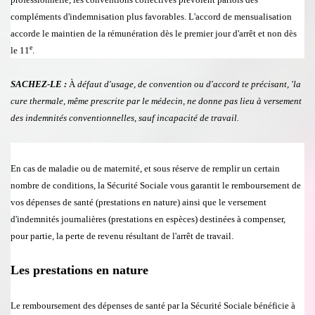
compl
é
ments d'indemnisation plus favorables. L'accord de mensualisation
accorde le maintien de la r
é
mun
é
ration d
è
s le premier jour d'arr
ê
t et non d
è
s
e
le 11
.
SACHEZ-LE :
À
d
é
faut d'usage, de convention ou d'accord te pr
é
cisant, 'la
cure thermale, m
ê
me prescrite par le m
é
decin, ne donne pas lieu
à
versement
des indemnit
é
s conventionnelles, sauf incapacité de travail.
En cas de maladie ou de maternit
é
, et sous r
é
serve de remplir un certain
nombre de conditions,
la S
é
curit
é
Sociale
vous garantit le remboursement de
vos d
é
penses de sant
é
(prestations en nature) ainsi que le versement
d'indemnit
é
s journali
è
res (prestations en esp
è
ces) destin
é
es
à
compenser,
pour partie, la perte de revenu r
é
sultant de l'arr
ê
t de travail
.
Les prestations en nature
Le remboursement des d
é
penses de sant
é
par
la S
é
curit
é
Sociale
b
é
n
é
ficie
à