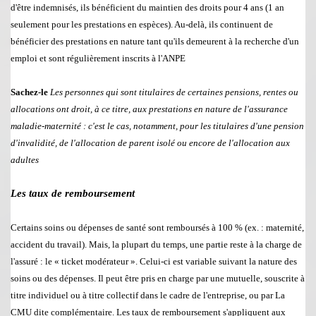
d'
ê
tre indemnis
é
s, ils b
é
n
é
ficient du maintien des droits pour 4 ans (1 an
seulement pour les prestations en esp
è
ces). Au-del
à
, ils continuent de
b
é
n
é
ficier des prestations en nature tant qu'ils demeurent
à
la recherche d'un
emploi et sont r
é
guli
è
rement inscrits
à
l'ANPE
Sachez-le
Les personnes qui sont titulaires de certaines pensions, rentes ou
allocations ont droit,
à
ce titre, aux prestations en nature de l'assurance
maladie-maternit
é
: c'est le cas, notamment, pour les titulaires d'une pension
d'invalidit
é
, de l'allocation de parent isol
é
ou encore de l'allocation aux
adultes
Les taux de remboursement
Certains soins ou d
é
penses de sant
é
sont rembours
é
s
à
100 % (ex. : maternit
é
,
accident du travail). Mais, la plupart du temps, une partie reste
à
la charge de
l'assur
é
: le
«
ticket mod
é
rateur
»
. Celui-ci est variable suivant la nature des
soins ou des d
é
penses. Il peut
ê
tre pris en charge par une mutuelle, souscrite
à
titre individuel ou
à
titre collectif dans le cadre de l'entreprise, ou par
La
CMU
dite compl
é
mentaire. Les taux de remboursement s'appliquent aux