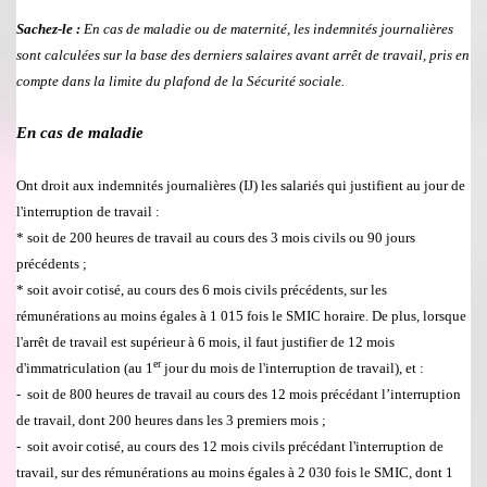
Sachez-le :
En cas de maladie ou de maternit
é
, les indemnit
é
s journaliè
r
es
sont calcul
é
es sur la base des derniers salaires avant arr
ê
t de travail, pris en
compte dans la limite du plafond de
la S
é
curit
é
sociale.
En cas de maladie
Ont droit aux indemnit
é
s journali
è
res (IJ) les salari
é
s qui justifient au jour de
l'interruption de travail :
* soit de 200 heures de travail au cours des 3 mois civils ou 90 jours
pr
é
c
é
dents ;
*
soit avoir cotis
é
, au cours des 6 mois civils pr
é
c
é
dents, sur
l
es
r
é
mun
é
rations au moins
é
gales
à
1 015 fois le SMIC horaire. De plus, lorsque
l'arr
ê
t de travail est sup
é
rieur
à
6 mois, il faut
j
ustifier de 12 mois
er
d'immatriculation (au 1
jour du mois de l'interruption de travail), et :
-
soit de 800 heures de travail au cours des 12 mois pr
é
c
é
dant l’interruption
de travail, dont 200 heures dans les 3 premiers mois ;
-
soit avoir cotis
é
, au cours des 12 mois civils pr
é
c
é
dant l'interruption de
travail, sur des r
é
mun
é
rations au moins
é
gales
à
2 030 fois le SMIC, dont 1