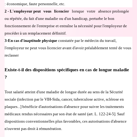
:
é
conomique, faute personnelle, etc.
2
-
L'employeur peut
vous
licencier
lorsque
votre
absence prolong
é
e
ou r
é
p
é
t
é
e, du fait d'une maladie ou d'un handicap, perturbe le bon
fonctionnement de l'entreprise et entra
î
ne la n
é
cessit
é p
our l'employeur de
proc
é
der
à
un remplacement d
é
finitif.
3-En cas d'inaptitude physique
constat
é
e par le m
é
decin du travail,
l'employeur ne peut vous licencier avant d'avoir pr
é
alablement tent
é
de vous
reclasser
Existe-t-il des dispositions sp
é
cifiques en cas de longue maladie
?
Tout salari
é
atteint d'une maladie de longue dur
é
e au sens de
la S
é
curit
é
sociale (infection par le VIH-Sida, cancer, tuberculose active, scl
é
rose en
plaques...] b
é
n
é
ficie d'autorisations d'absence pour suivre les traitements
m
é
dicaux rendus n
é
cessaires par son
é
tat de sant
é
(art. L. 122-24-5]. Sauf
dispositions conventionnelles plus favorables, ces autorisations d'absence
n'ouvrent pas droit
à
r
é
mun
é
ration.