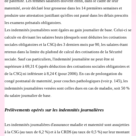
de paternit
é
. Les femmes salari
é
es doivent enfin, dans le cadre de leur
maternité, avoir d
é
clar
é
leur grossesse dans les 14 premi
è
res semaines et
produire une attestation justifiant qu'elles ont pass
é
dans les d
é
lais prescrits
les examens pr
é
natals obligatoires.
Les indemnit
é
s journali
è
res sont
é
gales au gain journalier de base. Celui-ci se
calcule en divisant les salaires bruts (desquels sont d
é
duites les cotisations
sociales obligatoires et
la CSG
) des 3 derniers mois par 90, les salaires
é
tant
retenus dans la limite du plafond de calcul des cotisations de
la S
é
curit
é
sociale. Sauf cas particuliers, l'indemnit
é
journali
è
re ne peut
ê
tre ni
sup
é
rieure
à
69,31
€
(apr
è
s d
é
duction des cotisations sociales obligatoires et
de
la CSG
) ni inf
é
rieure
à
8,24
€
(pour 2006). En cas de prolongation du
cong
é
postnatal de maternit
é
, pour couches pathologiques (voir p. 145), les
indemnit
é
s journali
è
res vers
é
es sont celles dues en cas de maladie, soit 50 %
du salaire journalier de base.
Pr
é
l
è
vements op
é
r
é
s sur les indemnit
é
s journali
è
res
Les indemnit
é
s journali
è
res d'assurance maladie et maternit
é
sont assujetties
à
la CSG
(au taux de 6,2 %) et
à
la CRDS
(au taux de 0,5 %) sur leur montant