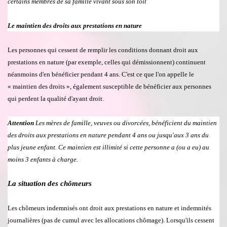
certains membres de sa famille vivant sous son toit
Le maintien des droits aux prestations en nature
Les personnes qui cessent de remplir les conditions donnant droit aux
prestations en nature (par exemple, celles qui d
é
missionnent) continuent
n
é
anmoins d'en b
é
n
é
ficier pendant 4 ans. C'est ce que l'on appelle le
« maintien des droits
»
,
é
galement susceptible de bénéficier aux personnes
qui perdent la qualit
é
d'ayant droit.
Attention
Les m
è
res de famille, veuves ou divorc
é
es, b
é
n
é
ficient du maintien
des droits aux prestations en nature pendant 4 ans ou jusqu'aux 3 ans du
plus jeune enfant. Ce maintien est illimit
é
si cette personne a (ou a eu) au
moins 3 enfants
à charge.
La situation des ch
ô
meurs
Les
ch
ô
meurs indemnis
é
s ont droit aux prestations en nature et indemni
t
és
journali
è
res (pas de cumul avec les allocations chômage). Lorsqu'ils cessent