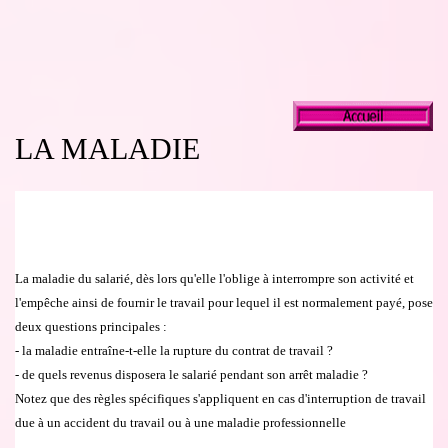
LA MALADIE
La maladie du salari
é
, d
è
s lors qu'elle l'oblige
à interr
ompre son activit
é
et
l'emp
ê
che ainsi de fournir le travail pour lequel il est normalement pay
é
, pose
deux questions principales :
- la maladie entra
î
ne-t-elle la rupture du contrat de travail ?
- de quels revenus disposera le salari
é
pendant son arr
ê
t maladie ?
Notez que des r
è
gles sp
é
cifiques s'appliquent en cas d'interruption de travail
due
à
un accident du travail ou
à
une maladie professionnelle