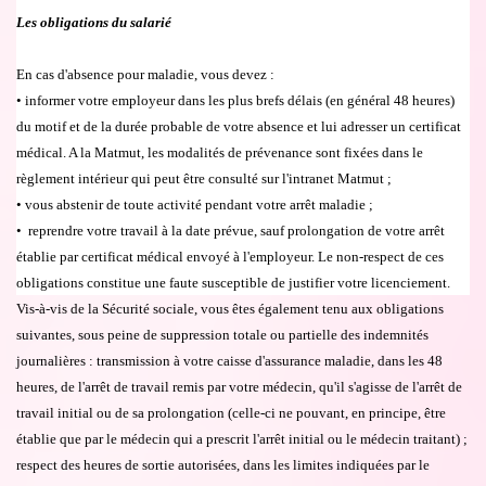
Les obligations du salari
é
En cas d'absence pour maladie, vous devez :
•
informer votre employeur dans les plus brefs d
é
lais (en g
é
n
é
ral 48 heures)
du motif et de la dur
é
e probable de votre absence et lui adresser un certificat
m
é
dical. A la Matmut, les modalités de prévenance sont fixées dans le
règlement intérieur qui peut être consulté sur l'intranet Matmut ;
•
vous abstenir de toute activit
é
pendant votre arr
ê
t maladie ;
•
reprendre votre travail
à
la date pr
é
vue, sauf prolongation de votre arr
ê
t
é
tablie par certificat m
é
dical envoy
é
à
l'employeur. Le non-respect de ces
obligations constitue une faute susceptible de justifier votre licenciement.
Vis-
à
-vis de
la S
é
curit
é
sociale, vous
ê
tes
é
galement tenu aux obligations
suivantes, sous peine de suppression totale ou partielle des indemnit
é
s
journali
è
res : transmission
à
votre caisse d'assurance maladie, dans les 48
heures, de l'arr
ê
t de travail remis par votre m
é
decin, qu'il s'agisse de l'arr
ê
t de
travail initial ou de sa prolongation (celle-ci ne pouvant, en principe,
ê
tre
é
tablie que par le m
é
decin qui a prescrit l'arr
ê
t initial ou le m
é
decin traitant) ;
respect des heures de sortie autoris
é
es, dans les limites indiqu
é
es par le