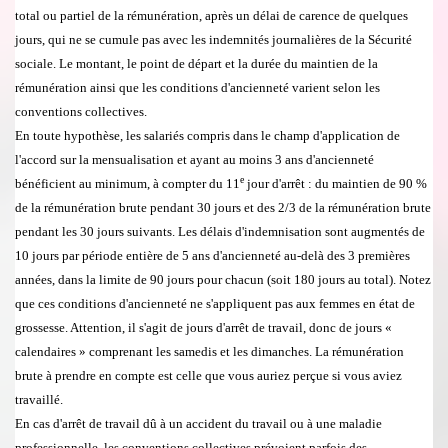
total ou partiel de la r
é
mun
é
ration, apr
è
s un d
é
lai de carence de quelques
jours, qui ne se cumule pas avec les indemnit
é
s journali
è
res de
la S
é
curit
é
sociale. Le montant, le point de d
é
part et la dur
é
e du maintien de la
r
é
muné
r
ation ainsi que les conditions d'anciennet
é
varient selon les
conventions collectives.
En toute hypoth
è
se, les salari
é
s compris dans le champ d'application de
l'accord sur la mensualisation et ayant au moins 3 ans d'anciennet
é
e
b
é
n
é
ficient au minimum,
à
compter du 11
jour d'arr
ê
t : du maintien de 90 %
de la r
é
mun
é
ration brute pendant 30 jours et des 2/3 de la r
é
mun
é
ration brute
pendant les 30 jours suivants. Les d
é
lais d'indemnisation sont augment
é
s de
10 jours par p
é
riode enti
è
re de 5 ans d'anciennet
é
au-del
à
des 3 premi
è
res
ann
é
es, dans la limite de 90 jours pour chacun (soit 180 jours au total). Notez
que ces conditions d'anciennet
é
ne s'appliquent pas aux femmes en état de
grossesse. Attention, il s'agit de jours d'arr
ê
t de travail, donc de jours
«
calendaires
»
comprenant les samedis et les dimanches. La r
é
mun
é
ration
brute
à
prendre en compte est celle que vous auriez per
ç
ue si vous aviez
travaill
é
.
En cas d'arr
ê
t de travail d
û
à
un accident du travail ou
à
une maladie
professionnelle, les conventions collectives pr
é
voient parfois des