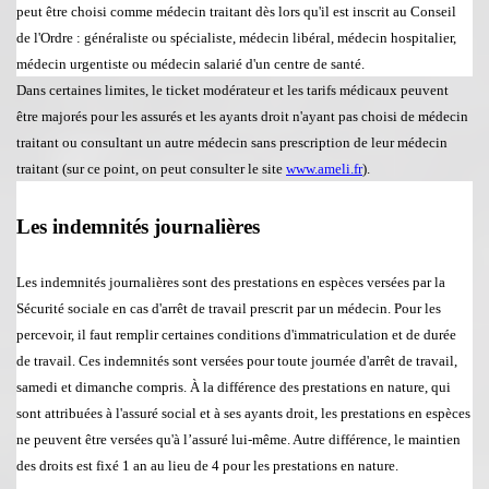
peut
ê
tre choisi comme m
é
decin traitant d
è
s lors qu'il est inscrit au Conseil
de l'Ordre : g
é
n
é
raliste ou sp
é
cialiste, m
é
decin lib
é
ral, m
é
decin hospitalier,
m
é
decin urgentiste ou m
é
decin salari
é
d'un centre de sant
é
.
Dans certaines limites, le ticket mod
é
rateur et les tarifs m
é
dicaux peuvent
ê
tre major
é
s pour les assur
é
s et les ayants droit n'ayant pas choisi de m
é
decin
traitant ou consultant un autre m
é
decin sans prescription de leur m
é
decin
traitant (sur ce point, on peut consulter le site
www.ameli.fr
).
Les indemnit
é
s journali
è
res
Les indemnit
é
s journali
è
res sont des prestations en esp
è
ces vers
é
es par
la
Sécurité
sociale en cas d'arr
ê
t de travail prescrit par un m
é
decin. Pour les
percevoir, il faut remplir certaines conditions d'immatriculation et de durée
de travail. Ces indemnit
é
s sont vers
é
es pour toute journ
é
e d'arr
ê
t de travail,
samedi et dimanche compris.
À
la diff
é
rence des prestations en nature, qui
sont attribu
é
es
à
l'assur
é
social et
à ses ayants
droit, les prestations en esp
è
ces
ne peuvent
ê
tre vers
é
es qu'
à l’assuré
lui-m
ê
me. Autre diff
é
rence, le maintien
des droits est fix
é
1 an au
lieu de 4 pour les prestations en nature.