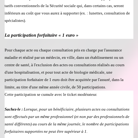
tarifs conventionnels de
la S
é
curit
é
sociale qui, dans certains cas, seront
inf
ér
ieurs au co
û
t que vous aurez
à
supporter (ex. : lunettes, consultation de
sp
é
cialistes).
La participation forfaitaire
«
1 euro
»
Pour chaque acte ou chaque consultation pris en charge par l'assurance
maladie et r
é
alis
é
par un m
é
decin, en ville, dans un
é
tablissement ou un
centre de sant
é
,
à
l'exclusion des actes ou consultations r
é
alis
é
s au cours
d'une hospitalisation, et pour tout acte de biologie m
é
dicale, une
participation forfaitaire de 1 euro doit
ê
tre acquitt
é
e par l'assur
é
, dans la
limite, au titre d'une m
ê
me ann
é
e civile, de 50 participations.
Cette participation se cumule avec le ticket mod
é
rateur.
Sachez-le :
Lorsque, pour un b
é
n
é
ficiaire, plusieurs actes ou consultations
sont effectu
é
s par un m
ê
me professionnel (et non par des professionnels de
sant
é
diff
é
rents) au cours de la m
ê
me journ
é
e, le nombre de participations
forfaitaires support
é
es ne peut
ê
tre sup
é
rieur
à
1.