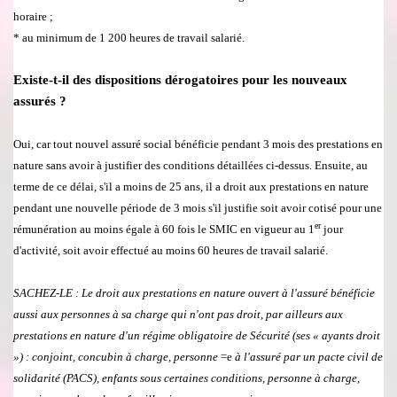
horaire ;
* au
minimum de 1 200 heures de travail salari
é
.
Existe-t-il des dispositions d
é
rogatoires pour les nouveaux
assur
é
s ?
Oui, car tout nouvel assur
é
social b
é
n
é
ficie pendant 3 mois des prestations en
nature sans avoir
à
justifier des conditions d
é
taill
é
es ci-dessus. Ensuite, au
terme de ce d
é
lai, s'il a moins de 25 ans, il a droit aux prestations en nature
pendant une nouvelle p
é
riode de 3 mois s'il justifie soit avoir cotis
é
pour une
er
r
é
mun
é
ration au moins
é
gale
à
60 fois le SMIC en vigueur au 1
jour
d'activit
é
, soit avoir effectu
é au moi
ns 60 heures de travail salari
é
.
SACHEZ-LE : Le droit aux prestations en nature ouvert
à
l'assur
é
b
é
n
é
ficie
aussi aux personnes
à
sa charge qui n'ont pas droit, par ailleurs aux
prestations en nature d'un r
é
gime obligatoire de S
é
curit
é
(ses « ayants droit
»
) : conjoint, concubin
à
charge, personne
=e
à
l'assur
é
par un pacte civil de
solidarit
é
(PACS), enfants sous certaines
conditions, personne
à
charge,