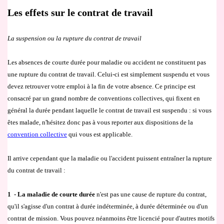
Les effets sur le contrat de travail
La suspension ou la rupture du contrat de travail
Les absences de courte dur
é
e pour maladie ou accident ne constituent pas
une rupture du contrat de travail. Celui-ci est simplement suspendu et vous
devez retrouver votre emploi
à
la fin de votre absence. Ce principe est
consacr
é
par un grand nombre de conventions collectives, qui fixent en
g
é
n
é
ral la dur
é
e pendant laquelle le contrat de travail est suspendu : si vous
ê
tes malade, n'h
é
sitez donc pas
à
vous reporter aux dispositions de la
convention collective
qui vous est applicable.
Il arrive cependant que la maladie ou l'accident puissent entra
îner
la rupture
du contrat de travail :
1
- La maladie de courte dur
é
e
n'est pas une cause de rupture du contrat,
qu'il s'agisse d'un contrat
à
dur
é
e ind
é
terminée, à dur
é
e d
é
termin
é
e ou d'un
contrat de mission. Vous pouvez n
é
anmoins
ê
tre licenci
é
pour d'autres motifs