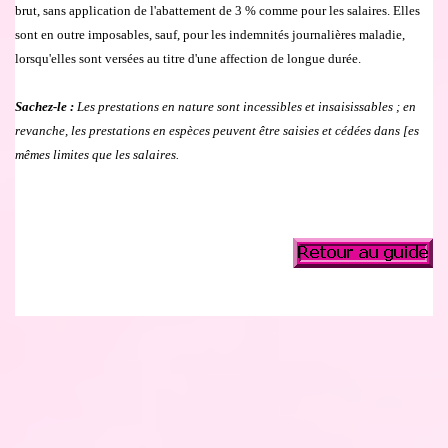
brut, sans application de l'abattement de 3 % comme pour les salaires. Elles
sont en outre imposables, sauf, pour les indemnit
é
s journali
è
res maladie,
lorsqu'elles sont vers
é
es au titre d'une affection de longue dur
é
e.
Sachez-le :
Les prestations en nature sont incessibles et insaisissables ; en
revanche, les prestations en esp
è
ces peuvent
ê
tre saisies et c
é
d
é
es dans [es
m
ê
mes limites que les salaires.