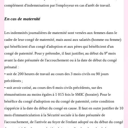
compl
é
ment d'indemnisation par l'employeur en cas d'arr
ê
t de travail
.
En cas de maternit
é
Les indemnit
é
s journali
è
res de maternit
é
sont vers
é
es aux femmes dans le
cadre de leur cong
é
de maternit
é
, mais aussi aux salari
é
s (homme ou femme)
qui b
é
n
é
ficient d'un cong
é
d'adoption et aux p
è
res qui b
é
n
é
ficient d'un
e
cong
é
de paternit
é
. Pour y pr
é
tendre, il faut justifier, au d
é
but du 9
mois
avant la date pr
é
sum
é
e de l'accouchement ou
à
la date de d
é
but du cong
é
pr
é
natal :
•
soit de 200 heures de travail au cours des 3 mois civils ou 90 jours
pr
é
c
é
dents ;
•
soit avoir cotis
é
, au cours des 6 mois civils pr
é
c
é
dents, sur des
r
é
mun
é
rations au moins
é
gales
à
1 015 fois le SMIC (horaire). Pour le
b
é
n
é
fice du cong
é
d'adoption ou du cong
é
de paternit
é
, cette condition
s'appr
é
cie
à
la date du d
é
but du cong
é
en cause. Il faut en outre justifier de 10
mois d'immatriculation
à
la S
é
curité
sociale
à
la date pr
é
sum
é
e de
l'accouchement, de l'arriv
é
e au foyer de l'enfant adopt
é
ou du d
é
but du cong
é