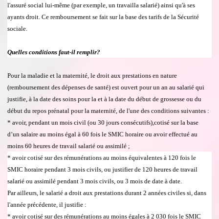
l'assur
é
social lui-m
ê
me (par exemple, un travailla salari
é
) ainsi qu'
à
ses
ayants droit. Ce remboursement se fait sur la base des tarifs de
la S
é
curit
é
sociale.
Quelles conditions faut-il remplir?
Pour la maladie et la maternit
é
, le droit aux prestations en nature
(remboursement des d
é
penses de sant
é
) est ouvert pour un an au salari
é
qui
justifie,
à
la date des soins pour la et
à
la date du d
é
but de grossesse ou du
d
é
but du repos prénatal pour la maternit
é
, de l'une des conditions suivantes :
* avoir, pendant un mois civil (ou 30 jours cons
é
cutifs),cotisé sur la base
d’un salaire au moins
é
gal
à
60 fois le SMIC horaire ou avoir effectué au
moins 60 heures de travail salari
é
ou assimilé ;
* avoir cotisé sur des r
é
mun
é
rations au moins
é
quivalentes
à 120 fois le
SMIC horaire pendant 3 mois civils, ou justifier de 120 heures de travail
salari
é
ou assimil
é
pendant 3 mois civils, ou 3 mois de date
à
date.
Par ailleurs, le salari
é
a droit aux prestations durant 2 ann
é
es civiles si, dans
l'ann
é
e pr
é
c
é
dente, il justifie :
* avoir cotis
é
sur des r
é
mun
é
rations au moins
é
gales
à
2 030 fois le SMIC