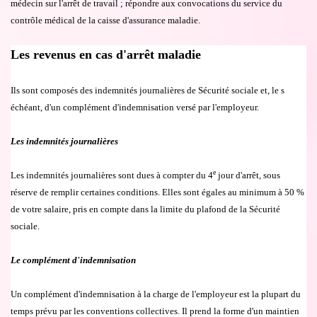
m
é
decin sur l'arr
ê
t de travail ; r
é
pondre aux convocations du service du
contr
ô
le m
é
dical de la caisse d'assurance maladie.
Les revenus en cas d'arr
ê
t maladie
Ils sont compos
é
s des indemnit
é
s journali
è
res de S
é
curit
é
sociale et, le s
é
ch
é
ant, d'un compl
é
ment d'indemnisation vers
é
par l'employeur.
Les indemnit
é
s journali
è
res
e
Les indemnit
é
s journali
è
res sont dues
à
compter du 4
jour d'arr
ê
t, sous
r
é
serve de remplir certaines conditions. Elles sont
é
gales au minimum
à
50 %
de votre salaire, pris en compte dans la limite du plafond de
la S
é
curit
é
sociale.
Le compl
é
ment d'indemnisation
Un compl
é
ment d'indemnisation
à
la charge de l'employeur est la plupart du
temps pr
é
vu par les conventions collectives. Il prend la forme d'un maintien