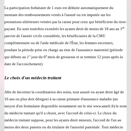
La participation forfaitaire de 1 euro est d
é
duite automatiquement du
montant des remboursements vers
é
s
à
l'assur
é
ou est imput
é
e sur les
prestations ult
é
rieures vers
é
es par la caisse pour ceux qui b
é
n
é
ficient du tiers-
er
payant. En sont toutefois exon
é
r
é
s les ayants droit de moins de 18 ans au 1
janvier de l'ann
é
e civile consid
é
r
é
e, les b
é
n
é
ficiaires de
la CMU
compl
é
mentaire ou de l'aide m
é
dicale de l'
É
tat, les femmes enceintes,
pendant la p
é
riode prise en charge au titre de l'assurance maternit
é
(p
é
riode
e
qui d
é
bute au
1"
jour du 6
mois de grossesse et se termine 12 jours apr
è
s la
date de l'accouchement).
Le choix d'un m
é
decin traitant
Afin de favoriser la coordination des soins, tout assur
é
ou ayant droit
â
g
é
de
16 ans ou plus doit d
é
signer
à
sa caisse primaire d'assurance maladie (au
moyen d'un formulaire disponible notamment sur le site www.ameli.fr) le nom
du m
é
decin traitant qu'il a choisi, avec l'accord de celui-ci. Le choix du
m
é
decin traitant suppose, pour les ayants droit mineurs, l'accord de l'un au
moins des deux parents ou du titulaire de l'autorit
é
parentale. Tout m
é
decin